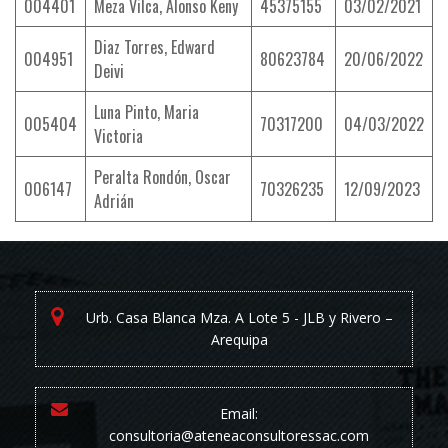
004401
Meza Vilca, Alonso Keny
45375155
03/02/2021
Diaz Torres, Edward
004951
80623784
20/06/2022
Deivi
Luna Pinto, Maria
005404
70317200
04/03/2022
Victoria
Peralta Rondón, Oscar
006147
70326235
12/09/2023
Adrián
Urb. Casa Blanca Mza. A Lote 5 - JLB y Rivero –
Arequipa
Email:
consultoria@ateneaconsultoressac.com