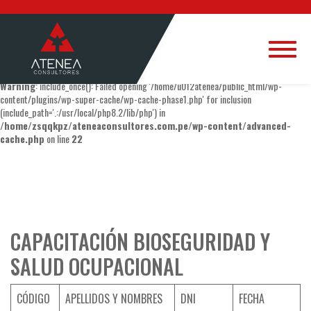
Warning
: include_once(/home/u012atenea/public_html/wp-content/plugins/wp-
super-cache/wp-cache-phase1.php): Failed to open stream: No such file or directory
in
/home/zsqqkpz/ateneaconsultores.com.pe/wp-content/advanced-
cache.php
on line
22
Warning
: include_once(): Failed opening '/home/u012atenea/public_html/wp-
content/plugins/wp-super-cache/wp-cache-phase1.php' for inclusion
(include_path='.:/usr/local/php8.2/lib/php') in
/home/zsqqkpz/ateneaconsultores.com.pe/wp-content/advanced-
cache.php
on line
22
CAPACITACIÓN BIOSEGURIDAD Y
SALUD OCUPACIONAL
CÓDIGO
APELLIDOS Y NOMBRES
DNI
FECHA