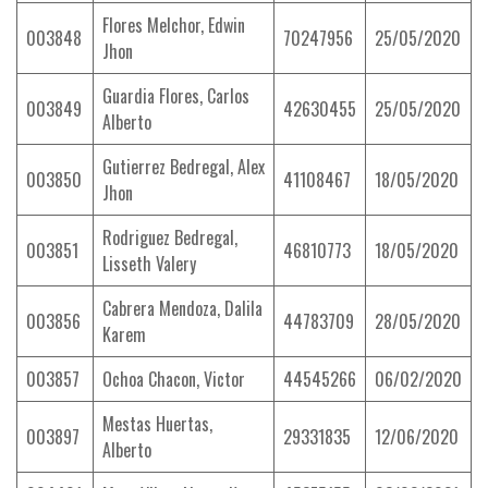
Flores Melchor, Edwin
003848
70247956
25/05/2020
Jhon
Guardia Flores, Carlos
003849
42630455
25/05/2020
Alberto
Gutierrez Bedregal, Alex
003850
41108467
18/05/2020
Jhon
Rodriguez Bedregal,
003851
46810773
18/05/2020
Lisseth Valery
Cabrera Mendoza, Dalila
003856
44783709
28/05/2020
Karem
003857
Ochoa Chacon, Victor
44545266
06/02/2020
Mestas Huertas,
003897
29331835
12/06/2020
Alberto