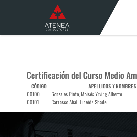
Warning
: include_once(/home/u012atenea/public_html/wp-content/plugins/wp-super-
cache.php
on line
22
Warning
: include_once(): Failed opening '/home/u012atenea/public_html/wp-content
content/advanced-cache.php
on line
22
Certificación del Curso Medio A
CÓDIGO
APELLIDOS Y NOMBRES
00100
Gonzales Pinto, Moisés Yrving Alberto
00101
Carrasco Abal, Juceida Shade