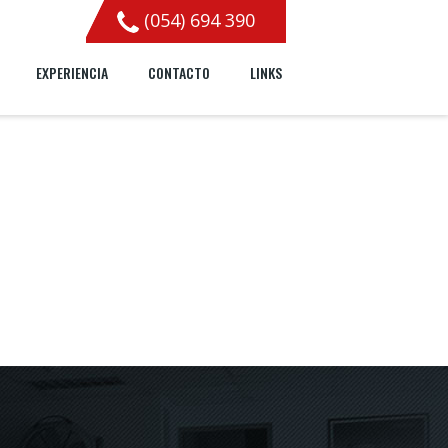
(054) 694 390
ome/zsqqkpz/ateneaconsultores.com.pe/wp-content/advanced-
EXPERIENCIA
CONTACTO
LINKS
al/php8.2/lib/php') in
/home/zsqqkpz/ateneaconsultores.com.pe/wp-