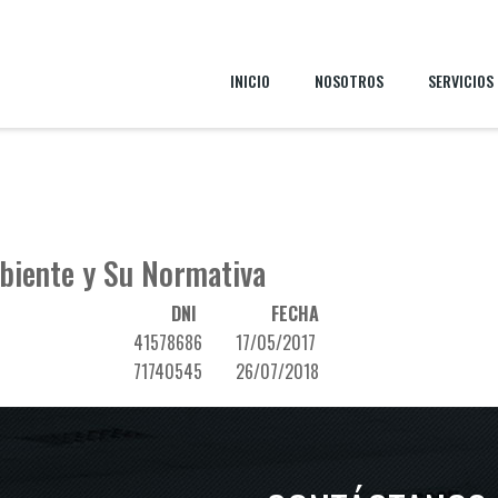
cache/wp-cache-phase1.php): Failed to open stream: No such file or directory in
/h
INICIO
NOSOTROS
SERVICIOS
/plugins/wp-super-cache/wp-cache-phase1.php' for inclusion (include_path='.:/usr/loc
mbiente y Su Normativa
DNI
FECHA
41578686
17/05/2017
71740545
26/07/2018